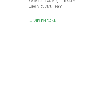
Weitere Infos folgen in Kürze…
Euer VROOM!!-Team
←
VIELEN DANK!