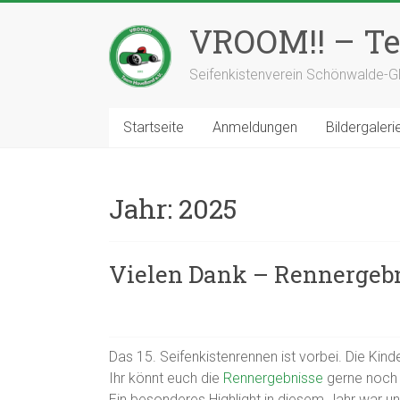
Zum
Inhalt
VROOM!! – Te
springen
Seifenkistenverein Schönwalde-Gl
Startseite
Anmeldungen
Bildergaleri
Jahr:
2025
Vielen Dank – Rennergeb
Das 15. Seifenkistenrennen ist vorbei. Die Ki
Ihr könnt euch die
Rennergebnisse
gerne noch
Ein besonderes Highlight in diesem Jahr war un