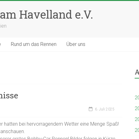
am Havelland e.V.
ien
e
Rund um das Rennen
Über uns
A
nisse
2
2
6. Juli 2025
2
nder hatten bei hervorragendem Wetter eine Menge Spaß!
2
 anschauen.
serer erstes Bobby-Car Rennen! Bilder folgen in Kürze.