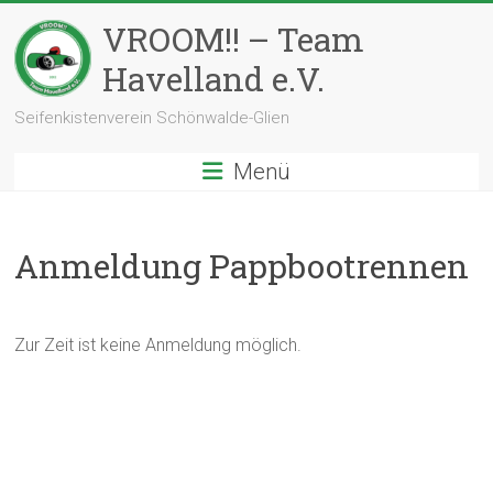
Zum
VROOM!! – Team
Inhalt
springen
Havelland e.V.
Seifenkistenverein Schönwalde-Glien
Menü
Anmeldung Pappbootrennen
Zur Zeit ist keine Anmeldung möglich.