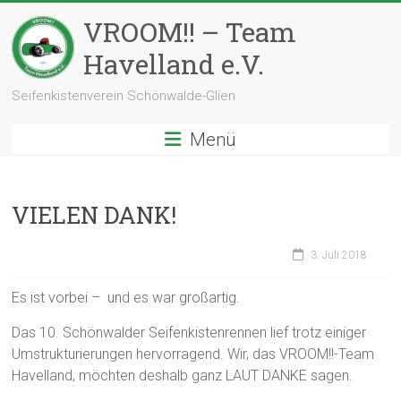
Zum
VROOM!! – Team
Inhalt
springen
Havelland e.V.
Seifenkistenverein Schönwalde-Glien
Menü
VIELEN DANK!
3. Juli 2018
Es ist vorbei – und es war großartig.
Das 10. Schönwalder Seifenkistenrennen lief trotz einiger
Umstrukturierungen hervorragend. Wir, das VROOM!!-Team
Havelland, möchten deshalb ganz LAUT DANKE sagen.