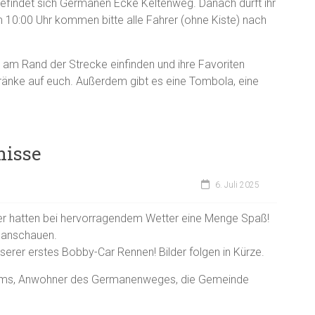
findet sich Germanen Ecke Keltenweg. Danach dürft ihr
 10:00 Uhr kommen bitte alle Fahrer (ohne Kiste) nach
 am Rand der Strecke einfinden und ihre Favoriten
ränke auf euch. Außerdem gibt es eine Tombola, eine
nisse
6. Juli 2025
nder hatten bei hervorragendem Wetter eine Menge Spaß!
 anschauen.
serer erstes Bobby-Car Rennen! Bilder folgen in Kürze.
teams, Anwohner des Germanenweges, die Gemeinde