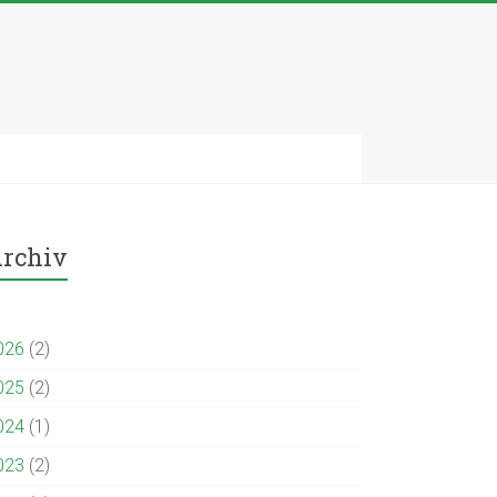
rchiv
026
(2)
025
(2)
024
(1)
023
(2)