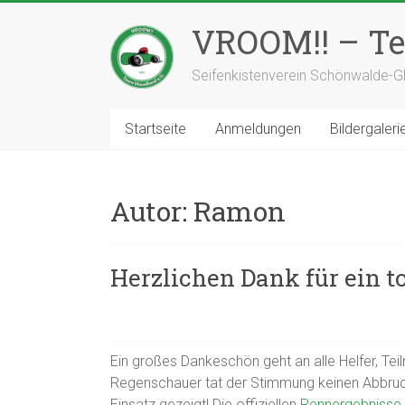
Zum
Inhalt
VROOM!! – Te
springen
Seifenkistenverein Schönwalde-Gl
Startseite
Anmeldungen
Bildergaleri
Autor:
Ramon
Herzlichen Dank für ein t
Ein großes Dankeschön geht an alle Helfer, Te
Regenschauer tat der Stimmung keinen Abbruch.
Einsatz gezeigt! Die offiziellen
Rennergebnisse