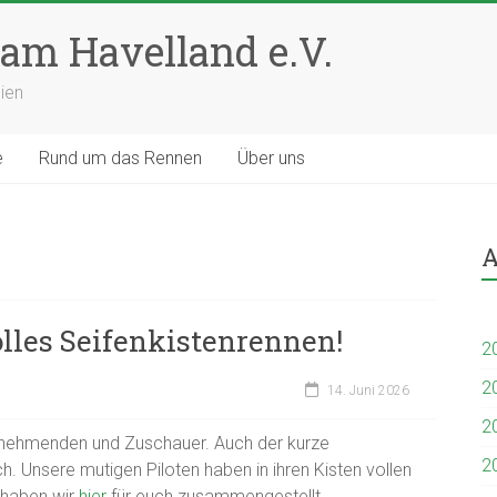
am Havelland e.V.
ien
e
Rund um das Rennen
Über uns
A
olles Seifenkistenrennen!
2
2
14. Juni 2026
2
ilnehmenden und Zuschauer. Auch der kurze
2
 Unsere mutigen Piloten haben in ihren Kisten vollen
haben wir
hier
für euch zusammengestellt.