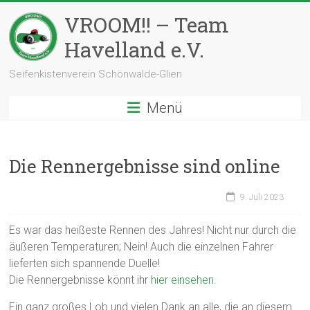
Zum
VROOM!! – Team
Inhalt
springen
Havelland e.V.
Seifenkistenverein Schönwalde-Glien
Menü
Die Rennergebnisse sind online
9. Juli 2023
Es war das heißeste Rennen des Jahres! Nicht nur durch die
äußeren Temperaturen; Nein! Auch die einzelnen Fahrer
lieferten sich spannende Duelle!
Die Rennergebnisse könnt ihr
hier einsehen
.
Ein ganz großes Lob und vielen Dank an alle, die an diesem