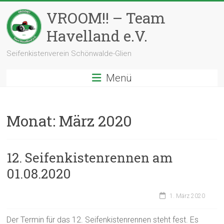
Zum
VROOM!! – Team
Inhalt
springen
Havelland e.V.
Seifenkistenverein Schönwalde-Glien
Menü
Monat:
März 2020
12. Seifenkistenrennen am
01.08.2020
1. März 2020
Der Termin für das 12. Seifenkistenrennen steht fest. Es