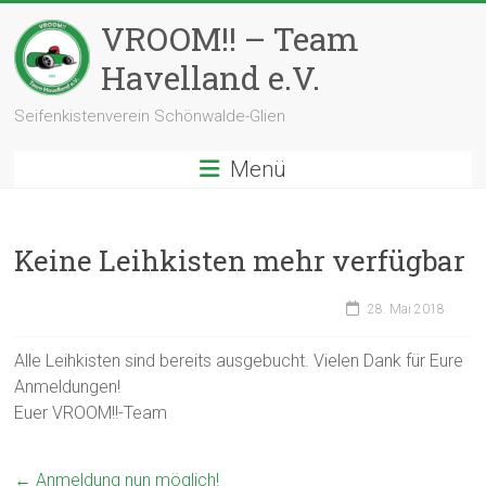
Zum
VROOM!! – Team
Inhalt
springen
Havelland e.V.
Seifenkistenverein Schönwalde-Glien
Menü
Keine Leihkisten mehr verfügbar
28. Mai 2018
Alle Leihkisten sind bereits ausgebucht. Vielen Dank für Eure
Anmeldungen!
Euer VROOM!!-Team
←
Anmeldung nun möglich!