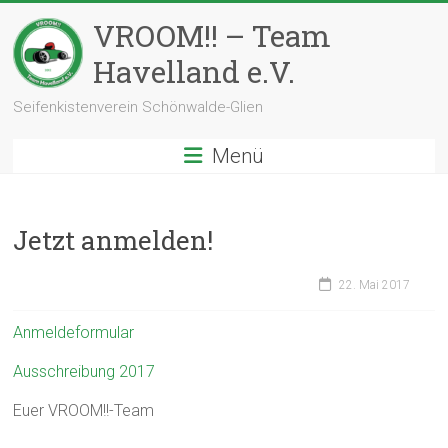
Zum
VROOM!! – Team
Inhalt
springen
Havelland e.V.
Seifenkistenverein Schönwalde-Glien
Menü
Jetzt anmelden!
22. Mai 2017
Anmeldeformular
Ausschreibung 2017
Euer VROOM!!-Team