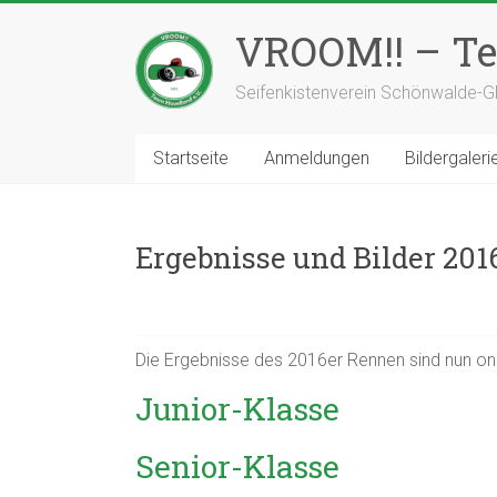
Zum
Inhalt
VROOM!! – Te
springen
Seifenkistenverein Schönwalde-Gl
Startseite
Anmeldungen
Bildergaleri
Ergebnisse und Bilder 2016
Die Ergebnisse des 2016er Rennen sind nun onl
Junior-Klasse
Senior-Klasse