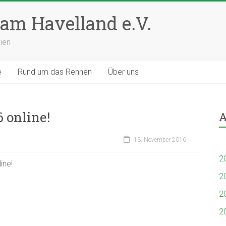
am Havelland e.V.
ien
e
Rund um das Rennen
Über uns
 online!
A
13. November 2016
2
ine!
2
2
2