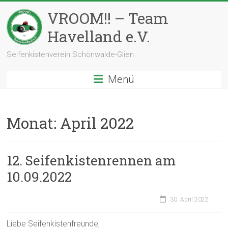
Zum
VROOM!! – Team
Inhalt
springen
Havelland e.V.
Seifenkistenverein Schönwalde-Glien
Menü
Monat:
April 2022
12. Seifenkistenrennen am
10.09.2022
30. April 2022
Liebe Seifenkistenfreunde,