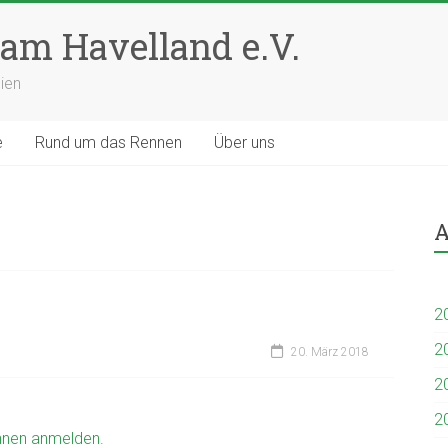
am Havelland e.V.
ien
e
Rund um das Rennen
Über uns
A
2
2
20. März 2018
2
2
nnen anmelden.