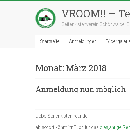
Zum
Inhalt
VROOM!! – Te
springen
Seifenkistenverein Schönwalde-Gl
Startseite
Anmeldungen
Bildergaleri
Monat:
März 2018
Anmeldung nun möglich!
Liebe Seifenkistenfreunde,
ab sofort könnt ihr Euch für das
diesjährige Re