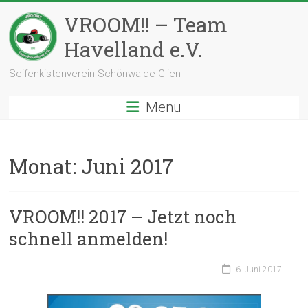
Zum
VROOM!! – Team
Inhalt
springen
Havelland e.V.
Seifenkistenverein Schönwalde-Glien
Menü
Monat:
Juni 2017
VROOM!! 2017 – Jetzt noch
schnell anmelden!
6. Juni 2017